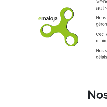
Vend
autr
Nous 
géron
Ceci 
minim
Nos s
délai
Nos