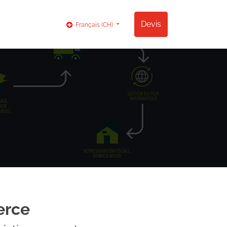
og
Contact
Devis
Français (CH)
merce