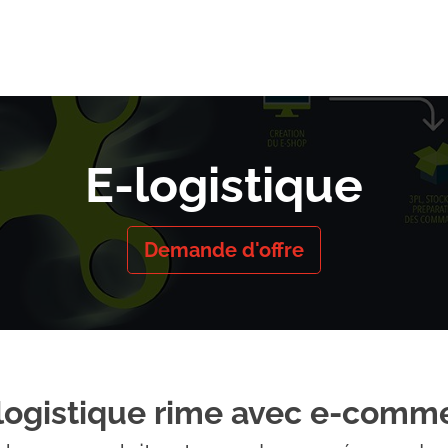
Transport
Logistique
Succursale
Emploi
Bl
E-logistique
Demande d'offre
 logistique rime avec e-com