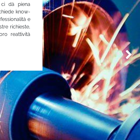
 ci dà piena
ichiede know-
essionalità e
tre richieste,
ro reattività
Suivan