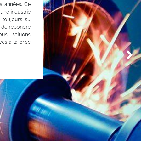
es années. Ce
 une industrie
a toujours su
et de répondre
ous saluons
es à la crise
Suivan