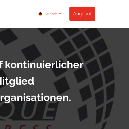
og
Kontakt
Angebot
Deutsch
 kontinuierlicher
itglied
rganisationen.