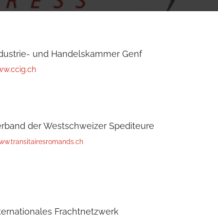
dustrie- und Handelskammer Genf
w.ccig.ch
rband der Westschweizer Spediteure
ww.transitairesromands.ch
ternationales Frachtnetzwerk