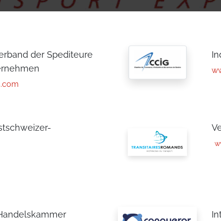
erband der Spediteure
In
ternehmen
ww
s.com
stschweizer-
Ve
w
) Handelskammer
In