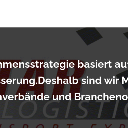
e
Transport
Logistik
Niederlassung
Jobs
Bl
ensstrategie basiert auf
serung.​Deshalb sind wir M
hverbände und Brancheno