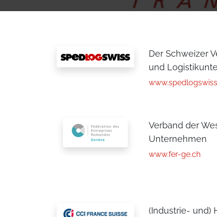
Der Schweizer V
und Logistikun
www.spedlogswis
Verband der We
Unternehmen
www.fer-ge.ch
(Industrie- und