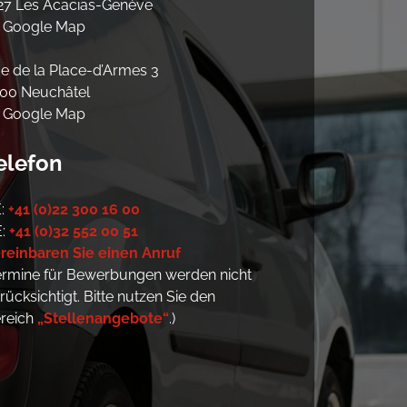
27 Les Acacias-Genève
Google Map
e de la Place-d’Armes 3
00 Neuchâtel
Google Map
elefon
:
+41 (0)2​2 300 16 00
E:
+41 (0)32 552 00 51
reinbaren Sie einen Anruf
ermine für Bewerbungen werden nicht
rücksichtigt. Bitte nutzen Sie den
reich
„Stellenangebote“
.)