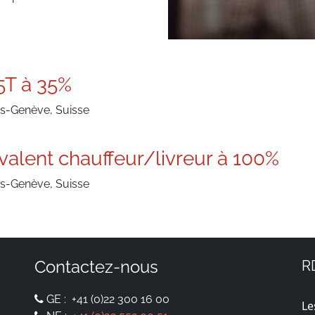
.5T à 35%
s-Genève, Suisse
valent chauffeur/livreur à 100%
s-Genève, Suisse
Contactez-nous
R
GE :
+41 (0)22 300 16 00
Le