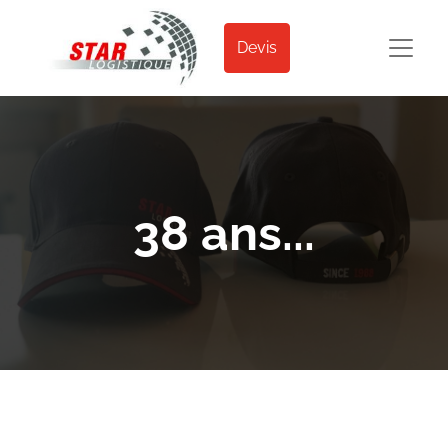
Devis
38 ans...