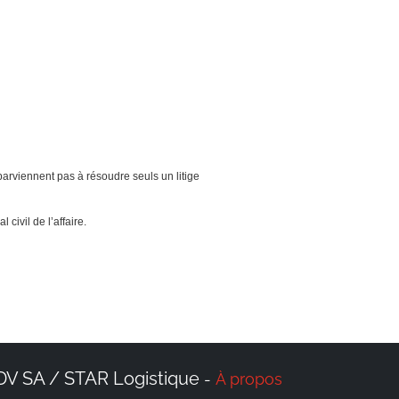
 parviennent pas à résoudre seuls un litige
 civil de l’affaire.
DV SA / STAR Logistique
À propos
-