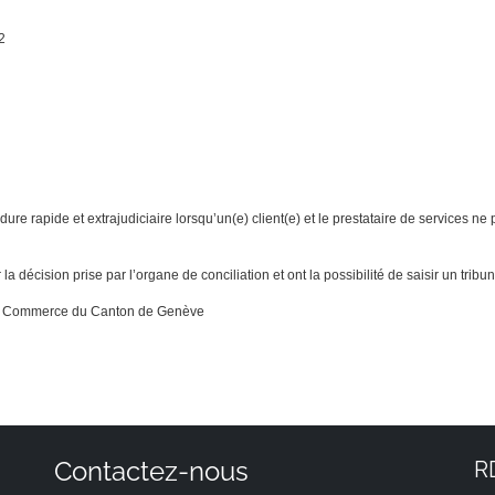
2
re rapide et extrajudiciaire lorsqu’un(e) client(e) et le prestataire de services ne
 décision prise par l’organe de conciliation et ont la possibilité de saisir un tribunal
e du Commerce du Canton de Genève
Contactez-nous
R