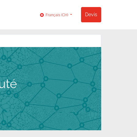
og
Contact
Devis
Français (CH)
uté