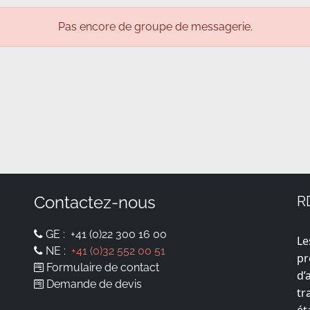
Pas encore de groupe de messagerie.
Contactez-nous
R
GE :
+41 (0)22 300 16 00
Le
NE :
+41 (0)32 552 00 51
pr
Formulaire de contact
d’
Demande de devis
tr