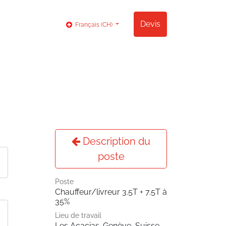
og
Contact
Devis
Français (CH)
Description du
poste
Poste
Chauffeur/livreur 3.5T + 7.5T à
35%
Lieu de travail
Les Acacias-Genève
,
Suisse