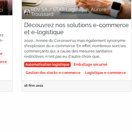
RDV SA / STAR Logistique, Aurore
ci
Troussard
Découvrez nos solutions e-commerce
et e-logistique
22
e-
2020... Année du Coronavirus mais également synonyme
d'explosion du e-commerce. En effet, nombreux sont les
commerçants qui, à cause des mesures sanitaires
ne
restrictives, n'ont pas eu d'autre choix que...
erce
Automatisation logistique
Emballage sécurisé
Gestion des stocks e-commerce
Logistique e-commerce
16 févr. 2021