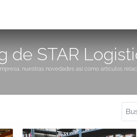
Transporte
Logística
Filial
Empleo
Blog
C
g de STAR Logist
empresa, nuestras novedades así como artículos relac