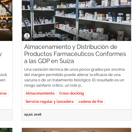
Lazhar Cader
Almacenamiento y Distribución de
y
Productos Farmacéuticos Conformes
a las GDP en Suiza
Una variación térmica de unos pocos grados por encima
stock
del margen permitido puede alterar la eficacia de una
Open
vacuna o de un tratamiento biológico. El resultado es un
riesgo sanitario crítico, un lote p...
eras
Almacenamiento
Cross-docking
Servicio regular y lanzadera
cadena de frio
29 jul. 2026