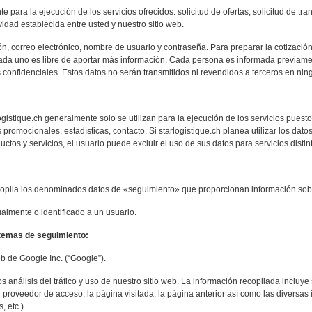
ara la ejecución de los servicios ofrecidos: solicitud de ofertas, solicitud de tra
vidad establecida entre usted y nuestro sitio web.
n, correo electrónico, nombre de usuario y contraseña. Para preparar la cotización
ada uno es libre de aportar más información. Cada persona es informada previame
confidenciales. Estos datos no serán transmitidos ni revendidos a terceros en nin
gistique.ch generalmente solo se utilizan para la ejecución de los servicios pues
 promocionales, estadísticas, contacto. Si starlogistique.ch planea utilizar los dato
ctos y servicios, el usuario puede excluir el uso de sus datos para servicios distint
recopila los denominados datos de «seguimiento» que proporcionan información sob
ualmente o identificado a un usuario.
istemas de seguimiento:
eb de Google Inc. (“Google”).
 análisis del tráfico y uso de nuestro sitio web. La información recopilada incluye 
su proveedor de acceso, la página visitada, la página anterior así como las diversas
, etc.).