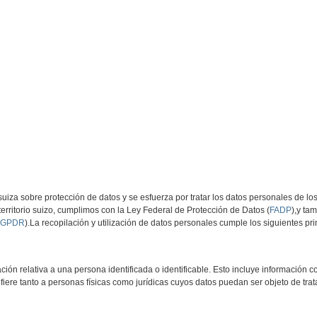
Transporte
Logística
Filial
Empleo
Blog
C
 suiza sobre protección de datos y se esfuerza por tratar los datos personales de l
erritorio suizo, cumplimos con la Ley Federal de Protección de Datos (
FADP
),y ta
GPDR
).La recopilación y utilización de datos personales cumple los siguientes pri
ión relativa a una persona identificada o identificable. Esto incluye información
efiere tanto a personas físicas como jurídicas cuyos datos puedan ser objeto de tra