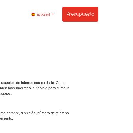
ontactos
Presupuesto
Español
os usuarios de Internet con cuidado. Como
mbién hacemos todo lo posible para cumplir
ncipios:
 como nombre, dirección, número de teléfono
tamiento.